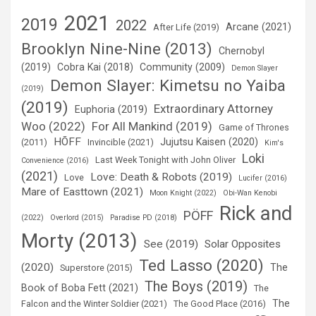
2021
2019
2022
Arcane (2021)
After Life (2019)
Brooklyn Nine-Nine (2013)
Chernobyl
(2019)
Cobra Kai (2018)
Community (2009)
Demon Slayer
Demon Slayer: Kimetsu no Yaiba
(2019)
(2019)
Extraordinary Attorney
Euphoria (2019)
Woo (2022)
For All Mankind (2019)
Game of Thrones
HÕFF
Jujutsu Kaisen (2020)
(2011)
Invincible (2021)
Kim's
Loki
Last Week Tonight with John Oliver
Convenience (2016)
(2021)
Love: Death & Robots (2019)
Love
Lucifer (2016)
Mare of Easttown (2021)
Moon Knight (2022)
Obi-Wan Kenobi
Rick and
PÖFF
(2022)
Overlord (2015)
Paradise PD (2018)
Morty (2013)
See (2019)
Solar Opposites
Ted Lasso (2020)
(2020)
The
Superstore (2015)
The Boys (2019)
Book of Boba Fett (2021)
The
The
Falcon and the Winter Soldier (2021)
The Good Place (2016)