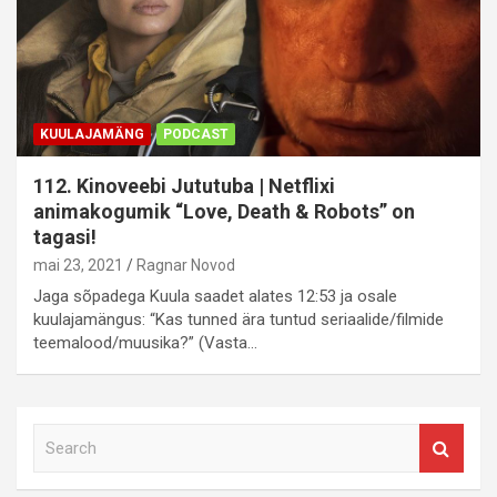
KUULAJAMÄNG
PODCAST
112. Kinoveebi Jututuba | Netflixi
animakogumik “Love, Death & Robots” on
tagasi!
mai 23, 2021
Ragnar Novod
Jaga sõpadega Kuula saadet alates 12:53 ja osale
kuulajamängus: “Kas tunned ära tuntud seriaalide/filmide
teemalood/muusika?” (Vasta…
S
e
a