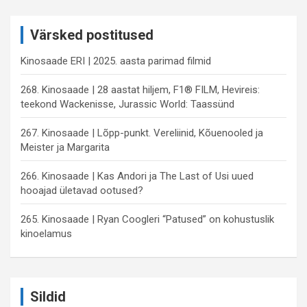
r
c
Värsked postitused
h
Kinosaade ERI | 2025. aasta parimad filmid
268. Kinosaade | 28 aastat hiljem, F1® FILM, Hevireis:
teekond Wackenisse, Jurassic World: Taassünd
267. Kinosaade | Lõpp-punkt. Vereliinid, Kõuenooled ja
Meister ja Margarita
266. Kinosaade | Kas Andori ja The Last of Usi uued
hooajad ületavad ootused?
265. Kinosaade | Ryan Coogleri “Patused” on kohustuslik
kinoelamus
Sildid