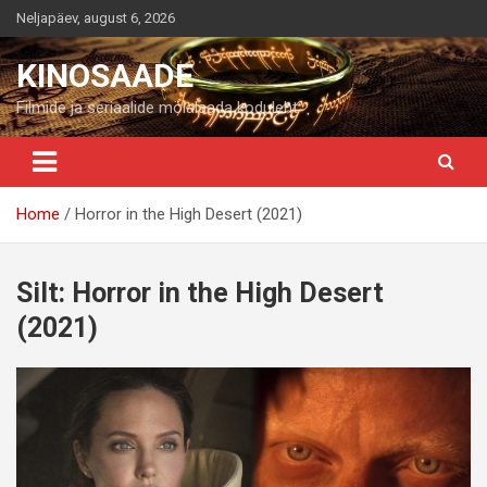
Skip
Neljapäev, august 6, 2026
to
content
KINOSAADE
Filmide ja seriaalide mölalaada koduleht
Home
Horror in the High Desert (2021)
Silt:
Horror in the High Desert
(2021)