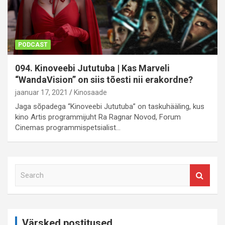
PODCAST
094. Kinoveebi Jututuba | Kas Marveli
“WandaVision” on siis tõesti nii erakordne?
jaanuar 17, 2021
Kinosaade
Jaga sõpadega “Kinoveebi Jututuba” on taskuhääling, kus
kino Artis programmijuht Ra Ragnar Novod, Forum
Cinemas programmispetsialist…
S
e
a
r
c
Värsked postitused
h