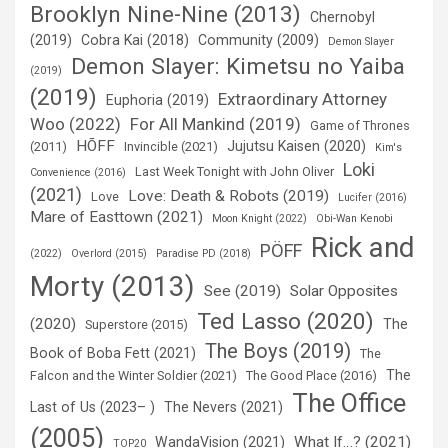
Brooklyn Nine-Nine (2013)
Chernobyl
(2019)
Cobra Kai (2018)
Community (2009)
Demon Slayer
Demon Slayer: Kimetsu no Yaiba
(2019)
(2019)
Extraordinary Attorney
Euphoria (2019)
Woo (2022)
For All Mankind (2019)
Game of Thrones
HÕFF
Jujutsu Kaisen (2020)
(2011)
Invincible (2021)
Kim's
Loki
Last Week Tonight with John Oliver
Convenience (2016)
(2021)
Love: Death & Robots (2019)
Love
Lucifer (2016)
Mare of Easttown (2021)
Moon Knight (2022)
Obi-Wan Kenobi
Rick and
PÖFF
(2022)
Overlord (2015)
Paradise PD (2018)
Morty (2013)
See (2019)
Solar Opposites
Ted Lasso (2020)
(2020)
The
Superstore (2015)
The Boys (2019)
Book of Boba Fett (2021)
The
The
Falcon and the Winter Soldier (2021)
The Good Place (2016)
The Office
Last of Us (2023– )
The Nevers (2021)
(2005)
What If…? (2021)
WandaVision (2021)
TOP20