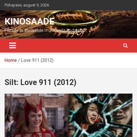
Skip
Pühapäev, august 9, 2026
to
content
KINOSAADE
Filmide ja seriaalide mölalaada koduleht
Home
Love 911 (2012)
Silt:
Love 911 (2012)