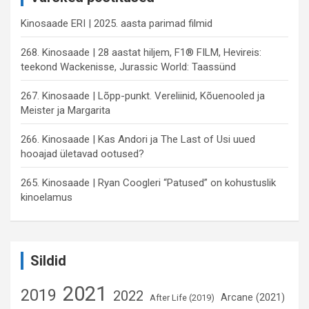
Kinosaade ERI | 2025. aasta parimad filmid
268. Kinosaade | 28 aastat hiljem, F1® FILM, Hevireis:
teekond Wackenisse, Jurassic World: Taassünd
267. Kinosaade | Lõpp-punkt. Vereliinid, Kõuenooled ja
Meister ja Margarita
266. Kinosaade | Kas Andori ja The Last of Usi uued
hooajad ületavad ootused?
265. Kinosaade | Ryan Coogleri “Patused” on kohustuslik
kinoelamus
Sildid
2021
2019
2022
Arcane (2021)
After Life (2019)