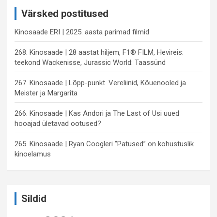
c
Värsked postitused
h
Kinosaade ERI | 2025. aasta parimad filmid
268. Kinosaade | 28 aastat hiljem, F1® FILM, Hevireis:
teekond Wackenisse, Jurassic World: Taassünd
267. Kinosaade | Lõpp-punkt. Vereliinid, Kõuenooled ja
Meister ja Margarita
266. Kinosaade | Kas Andori ja The Last of Usi uued
hooajad ületavad ootused?
265. Kinosaade | Ryan Coogleri “Patused” on kohustuslik
kinoelamus
Sildid