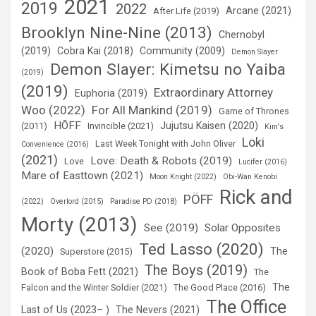
2021
2019
2022
Arcane (2021)
After Life (2019)
Brooklyn Nine-Nine (2013)
Chernobyl
(2019)
Cobra Kai (2018)
Community (2009)
Demon Slayer
Demon Slayer: Kimetsu no Yaiba
(2019)
(2019)
Extraordinary Attorney
Euphoria (2019)
Woo (2022)
For All Mankind (2019)
Game of Thrones
HÕFF
Jujutsu Kaisen (2020)
(2011)
Invincible (2021)
Kim's
Loki
Last Week Tonight with John Oliver
Convenience (2016)
(2021)
Love: Death & Robots (2019)
Love
Lucifer (2016)
Mare of Easttown (2021)
Moon Knight (2022)
Obi-Wan Kenobi
Rick and
PÖFF
(2022)
Overlord (2015)
Paradise PD (2018)
Morty (2013)
See (2019)
Solar Opposites
Ted Lasso (2020)
(2020)
The
Superstore (2015)
The Boys (2019)
Book of Boba Fett (2021)
The
The
Falcon and the Winter Soldier (2021)
The Good Place (2016)
The Office
Last of Us (2023– )
The Nevers (2021)