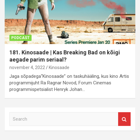
PODCAST
181. Kinosaade | Kas Breaking Bad on kõigi
aegade parim seriaal?
november 4, 2022
Kinosaade
Jaga sõpadega“Kinosaade” on taskuhääling, kus kino Artis
programmijuht Ra Ragnar Novod, Forum Cinemas
programmispetsialist Henryk Johan…
S
e
a
r