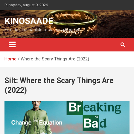
Skip
Pühapäev, august 9, 2026
to
content
KINOSAADE
Filmide ja seriaalide mölalaada koduleht
Home
Where the Scary Things Are (2022)
Silt:
Where the Scary Things Are
(2022)