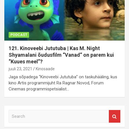
PODCAST
121. Kinoveebi Jututuba | Kas M. Night
Shyamalani õudusfilm “Vanad” on parem kui
“Kuues meel”?
juuli 23, 2021
Kinosaade
Jaga sõpadega “Kinoveebi Jututuba” on taskuhääling, kus
kino Artis programmijuht Ra Ragnar Novod, Forum
Cinemas programmispetsialist…
S
e
a