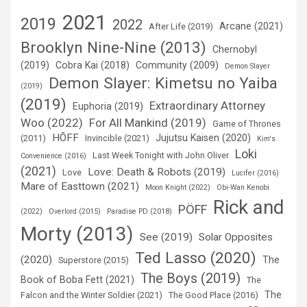
2021
2019
2022
Arcane (2021)
After Life (2019)
Brooklyn Nine-Nine (2013)
Chernobyl
(2019)
Cobra Kai (2018)
Community (2009)
Demon Slayer
Demon Slayer: Kimetsu no Yaiba
(2019)
(2019)
Extraordinary Attorney
Euphoria (2019)
Woo (2022)
For All Mankind (2019)
Game of Thrones
HÕFF
Jujutsu Kaisen (2020)
(2011)
Invincible (2021)
Kim's
Loki
Last Week Tonight with John Oliver
Convenience (2016)
(2021)
Love: Death & Robots (2019)
Love
Lucifer (2016)
Mare of Easttown (2021)
Moon Knight (2022)
Obi-Wan Kenobi
Rick and
PÖFF
(2022)
Overlord (2015)
Paradise PD (2018)
Morty (2013)
See (2019)
Solar Opposites
Ted Lasso (2020)
(2020)
The
Superstore (2015)
The Boys (2019)
Book of Boba Fett (2021)
The
The
Falcon and the Winter Soldier (2021)
The Good Place (2016)