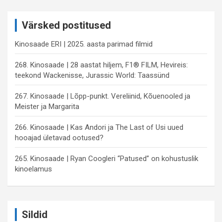
r
c
Värsked postitused
h
Kinosaade ERI | 2025. aasta parimad filmid
268. Kinosaade | 28 aastat hiljem, F1® FILM, Hevireis:
teekond Wackenisse, Jurassic World: Taassünd
267. Kinosaade | Lõpp-punkt. Vereliinid, Kõuenooled ja
Meister ja Margarita
266. Kinosaade | Kas Andori ja The Last of Usi uued
hooajad ületavad ootused?
265. Kinosaade | Ryan Coogleri “Patused” on kohustuslik
kinoelamus
Sildid