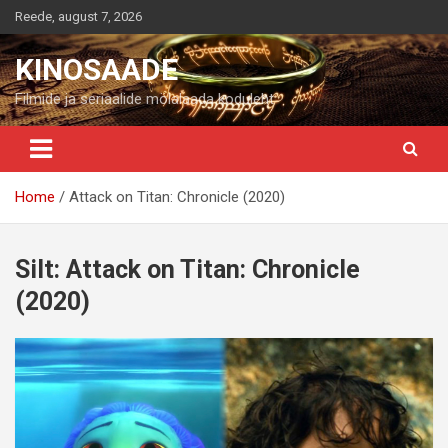
Skip
Reede, august 7, 2026
to
content
KINOSAADE
Filmide ja seriaalide mölalaada koduleht
Home
Attack on Titan: Chronicle (2020)
Silt:
Attack on Titan: Chronicle
(2020)