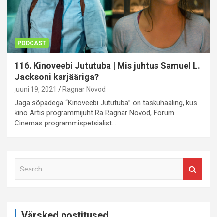
PODCAST
116. Kinoveebi Jututuba | Mis juhtus Samuel L.
Jacksoni karjääriga?
juuni 19, 2021
Ragnar Novod
Jaga sõpadega “Kinoveebi Jututuba” on taskuhääling, kus
kino Artis programmijuht Ra Ragnar Novod, Forum
Cinemas programmispetsialist…
S
e
a
r
c
Värsked postitused
h