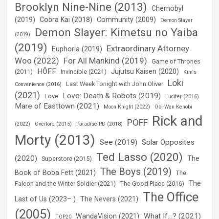
Brooklyn Nine-Nine (2013)
Chernobyl
(2019)
Cobra Kai (2018)
Community (2009)
Demon Slayer
Demon Slayer: Kimetsu no Yaiba
(2019)
(2019)
Extraordinary Attorney
Euphoria (2019)
Woo (2022)
For All Mankind (2019)
Game of Thrones
HÕFF
Jujutsu Kaisen (2020)
(2011)
Invincible (2021)
Kim's
Loki
Last Week Tonight with John Oliver
Convenience (2016)
(2021)
Love: Death & Robots (2019)
Love
Lucifer (2016)
Mare of Easttown (2021)
Moon Knight (2022)
Obi-Wan Kenobi
Rick and
PÖFF
(2022)
Overlord (2015)
Paradise PD (2018)
Morty (2013)
See (2019)
Solar Opposites
Ted Lasso (2020)
(2020)
The
Superstore (2015)
The Boys (2019)
Book of Boba Fett (2021)
The
The
Falcon and the Winter Soldier (2021)
The Good Place (2016)
The Office
Last of Us (2023– )
The Nevers (2021)
(2005)
What If…? (2021)
WandaVision (2021)
TOP20