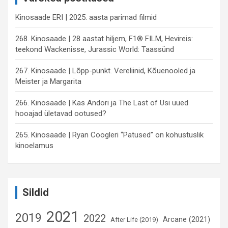
Kinosaade ERI | 2025. aasta parimad filmid
268. Kinosaade | 28 aastat hiljem, F1® FILM, Hevireis:
teekond Wackenisse, Jurassic World: Taassünd
267. Kinosaade | Lõpp-punkt. Vereliinid, Kõuenooled ja
Meister ja Margarita
266. Kinosaade | Kas Andori ja The Last of Usi uued
hooajad ületavad ootused?
265. Kinosaade | Ryan Coogleri “Patused” on kohustuslik
kinoelamus
Sildid
2021
2019
2022
Arcane (2021)
After Life (2019)