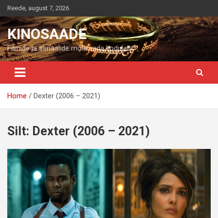
Skip
Reede, august 7, 2026
to
content
KINOSAADE
Filmide ja seriaalide mölalaada koduleht
Home
Dexter (2006 – 2021)
Silt:
Dexter (2006 – 2021)