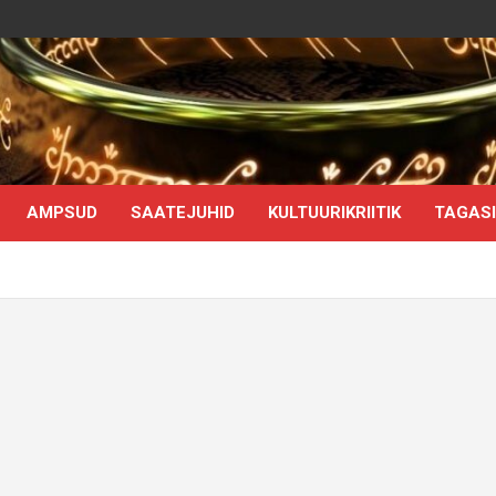
AMPSUD
SAATEJUHID
KULTUURIKRIITIK
TAGASI