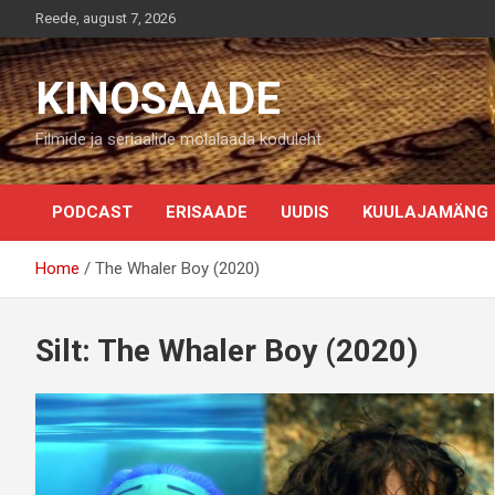
Skip
Reede, august 7, 2026
to
content
KINOSAADE
Filmide ja seriaalide mölalaada koduleht
PODCAST
ERISAADE
UUDIS
KUULAJAMÄNG
Home
The Whaler Boy (2020)
Silt:
The Whaler Boy (2020)