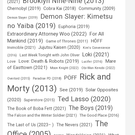
Brooklyn Nine-Nine (2013)
(2021)
Chernobyl (2019)
Cobra Kai (2018)
Community (2009)
Demon Slayer: Kimetsu
Demon Slayer (2019)
no Yaiba (2019)
Euphoria (2019)
Extraordinary Attorney Woo (2022)
For All
Mankind (2019)
HÕFF
Game of Thrones (2011)
Jujutsu Kaisen (2020)
Invincible (2021)
Kim's Convenience
Loki (2021)
Last Week Tonight with John Oliver
(2016)
Love: Death & Robots (2019)
Mare
Love
Lucifer (2016)
of Easttown (2021)
Moon Knight (2022)
Obi-Wan Kenobi (2022)
Rick and
PÖFF
Overlord (2015)
Paradise PD (2018)
Morty (2013)
See (2019)
Solar Opposites
Ted Lasso (2020)
(2020)
Superstore (2015)
The Boys (2019)
The Book of Boba Fett (2021)
The Falcon and the Winter Soldier (2021)
The Good Place (2016)
The
The Last of Us (2023– )
The Nevers (2021)
Office (2005)