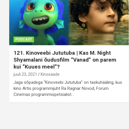
PODCAST
121. Kinoveebi Jututuba | Kas M. Night
Shyamalani õudusfilm “Vanad” on parem
kui “Kuues meel”?
juuli 23, 2021
Kinosaade
Jaga sõpadega “Kinoveebi Jututuba” on taskuhääling, kus
kino Artis programmijuht Ra Ragnar Novod, Forum
Cinemas programmispetsialist…