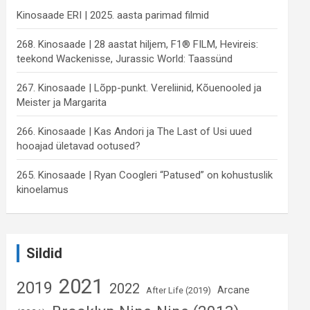
Kinosaade ERI | 2025. aasta parimad filmid
268. Kinosaade | 28 aastat hiljem, F1® FILM, Hevireis:
teekond Wackenisse, Jurassic World: Taassünd
267. Kinosaade | Lõpp-punkt. Vereliinid, Kõuenooled ja
Meister ja Margarita
266. Kinosaade | Kas Andori ja The Last of Usi uued
hooajad ületavad ootused?
265. Kinosaade | Ryan Coogleri “Patused” on kohustuslik
kinoelamus
Sildid
2021
2019
2022
Arcane
After Life (2019)